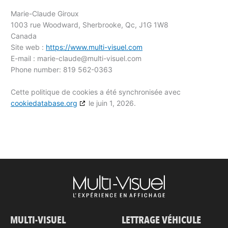
Marie-Claude Giroux
1003 rue Woodward, Sherbrooke, Qc, J1G 1W8
Canada
Site web :
https://www.multi-visuel.com
E-mail :
marie-claude@
multi-visuel.com
Phone number: 819 562-0363
Cette politique de cookies a été synchronisée avec
cookiedatabase.org
le juin 1, 2026.
MULTI-VISUEL
LETTRAGE VÉHICULE