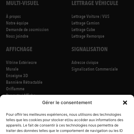
MULTI-VISUEL
LETTRAGE VÉHICULE
À propos
Lettrage Voiture / VUS
Notre équipe
Lettrage Camion
Demande de soumission
Lettrage Cube
Nous joindre
Lettrage Remorque
AFFICHAGE
SIGNALISATION
Vitrine Extérieure
Adresse civique
Murale
Signalisation Commerciale
Enseigne 3D
Bannière Rétractable
Oriflamme
Pancarte / Affiche
Bannière Extérieure / Intérieure
Gérer le consentement
Étiquette / Autocollant
Poster Grand Format
Pour offrir les meilleures expériences, nous utilisons des technologies
telles que les cookies pour stocker et/ou accéder aux informations des
appareils. Le fait de consentir à ces technologies nous permettra de
CONCEPTION
traiter des données telles que le comportement de navigation ou les ID