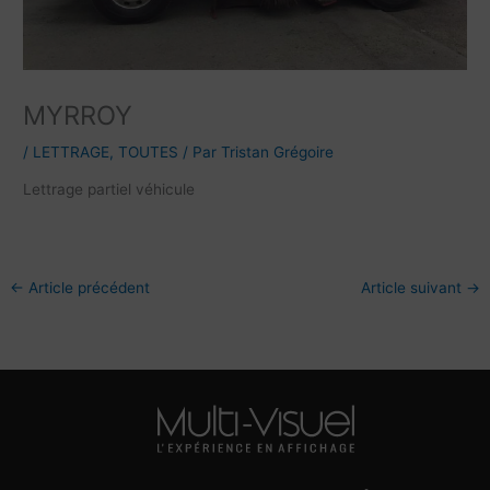
MYRROY
/
LETTRAGE
,
TOUTES
/ Par
Tristan Grégoire
Lettrage partiel véhicule
←
Article précédent
Article suivant
→