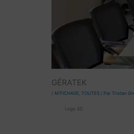
GÉRATEK
/
AFFICHAGE
,
TOUTES
/ Par
Tristan Gr
Logo 3D